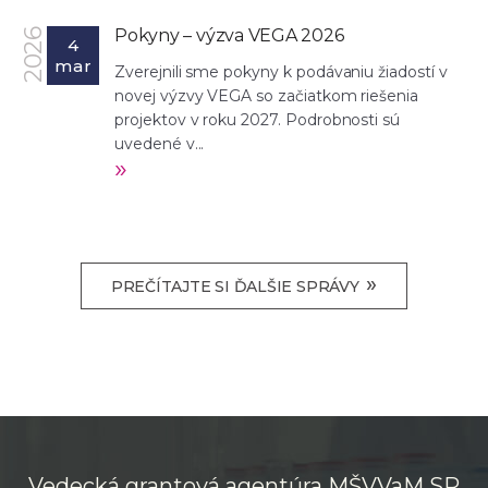
Pokyny – výzva VEGA 2026
2026
4
mar
Zverejnili sme pokyny k podávaniu žiadostí v
novej výzvy VEGA so začiatkom riešenia
projektov v roku 2027. Podrobnosti sú
uvedené v...
»
»
PREČÍTAJTE SI ĎALŠIE SPRÁVY
Vedecká grantová agentúra MŠVVaM SR