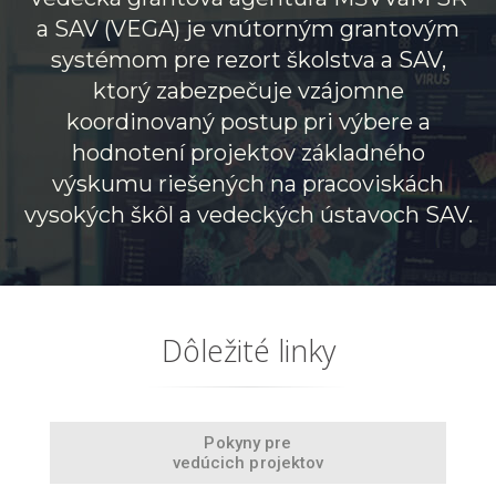
a SAV (VEGA) je vnútorným grantovým
systémom pre rezort školstva a SAV,
ktorý zabezpečuje vzájomne
koordinovaný postup pri výbere a
hodnotení projektov základného
výskumu riešených na pracoviskách
vysokých škôl a vedeckých ústavoch SAV.
Dôležité linky
Pokyny pre
vedúcich projektov