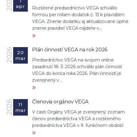
2026
1
apr
Rozšírené predsedníctvo VEGA schválilo
formou per rollam dodatok č. 13 k pravidlám
VEGA. Znenie dodatku aj aktualizované úplné
znenie pravidiel VEGA nájdete v...
»
Plán činností VEGA na rok 2026
2026
20
mar
Predsedníctvo VEGA na svojom online
zasadnutí 18. 3. 2026 schválilo plán činností
VEGA do konca roka 2026. Plán činností je
zverejnený v...
»
Členovia orgánov VEGA
2026
11
mar
V časti Orgány VEGA je zverejnený zoznam
členov predsedníctva VEGA a rozšíreného
predsedníctva VEGA v 9. funkčnom období
»