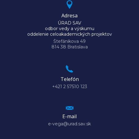
Adresa
ÚRAD SAV
odbor vedy a výskumu
oddelenie celoakademických projektov
Štefánikova 49
814 38 Bratislava
Telefón
+421 2 57510 123
E-mail
e-vega@urad.sav.sk