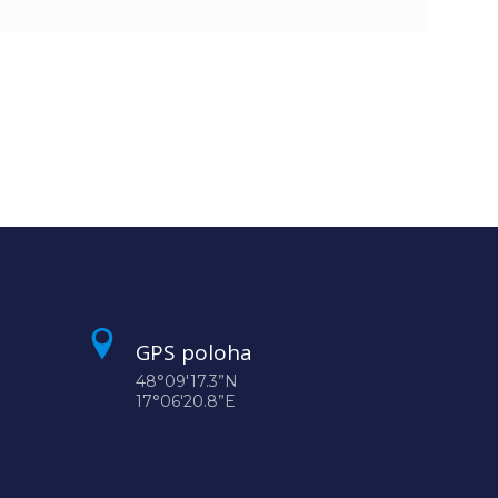
GPS poloha
48°09'17.3”N
17°06'20.8”E