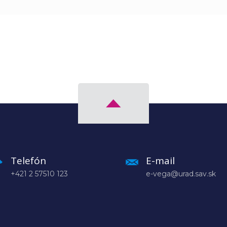
Telefón
E-mail
+421 2 57510 123
e-vega@urad.sav.sk