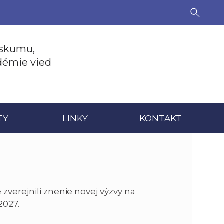
ýskumu,
adémie vied
TY
LINKY
KONTAKT
 zverejnili znenie novej výzvy na
2027.