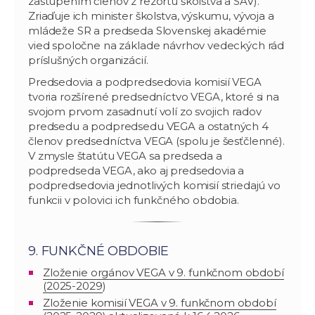
zastúpením členov z rezortu školstva a SAV).
Zriaďuje ich minister školstva, výskumu, vývoja a
mládeže SR a predseda Slovenskej akadémie
vied spoločne na základe návrhov vedeckých rád
príslušných organizácií.
Predsedovia a podpredsedovia komisií VEGA
tvoria rozšírené predsedníctvo VEGA, ktoré si na
svojom prvom zasadnutí volí zo svojich radov
predsedu a podpredsedu VEGA a ostatných 4
členov predsedníctva VEGA (spolu je šesťčlenné).
V zmysle štatútu VEGA sa predseda a
podpredseda VEGA, ako aj predsedovia a
podpredsedovia jednotlivých komisií striedajú vo
funkcii v polovici ich funkčného obdobia.
9. FUNKČNÉ OBDOBIE
Zloženie orgánov VEGA v 9. funkčnom období
(
2025-2029
)
Zloženie komisií VEGA v 9. funkčnom období